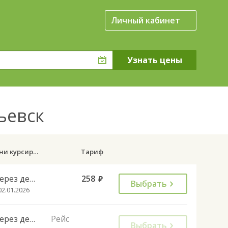
Личный кабинет
рьевск
Дни курсирования
Тариф
Через день
258
руб.
Выбрать
02.01.2026
Через день
Рейс
Выбрать