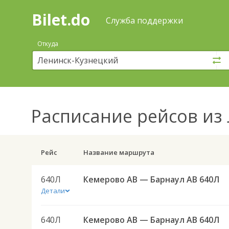
Bilet.do
—
Bilet.do
Поиск
Служба поддержки
и
покупка
Откуда
билетов
на
автобус
онлайн
Расписание рейсов
из 
Рейс
Название маршрута
640Л
Кемерово АВ — Барнаул АВ 640Л
Детали
640Л
Кемерово АВ — Барнаул АВ 640Л