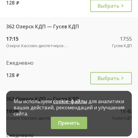
128
руб.
Выбрать
362 Озерск КДП — Гусев КДП
17:15
17:55
Озерск Кассово-диспетчерский пункт
Гусев КДП
Ежедневно
128
руб.
Выбрать
362 Озерск КДП — Гусев КДП
Мы используем
cookie-файлы
для аналитики
ваших действий, рекомендаций и улучшения
19:06
19:46
сайта.
Озерск Кассово-диспетчерский пункт
Гусев КДП
Принять
Ежедневно