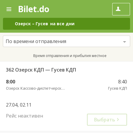
Bilet.do
—
Bilet.do
Поиск
и
покупка
Озерск
–
Гусев
на все дни
билетов
на
автобус
По времени отправления
онлайн
Время отправления и прибытия местное
362 Озерск КДП — Гусев КДП
8:00
8:40
Озерск Кассово-диспетчерский пункт
Гусев КДП
27.04, 02.11
Рейс неактивен
Выбрать