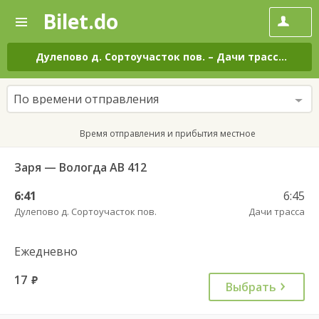
Bilet.do
—
Bilet.do
Поиск
и
покупка
Дулепово д. Сортоучасток пов.
–
Дачи трасса
на вс
билетов
на
автобус
По времени отправления
онлайн
Время отправления и прибытия местное
Заря — Вологда АВ 412
6:41
6:45
Дулепово д. Сортоучасток пов.
Дачи трасса
Ежедневно
17
руб.
Выбрать