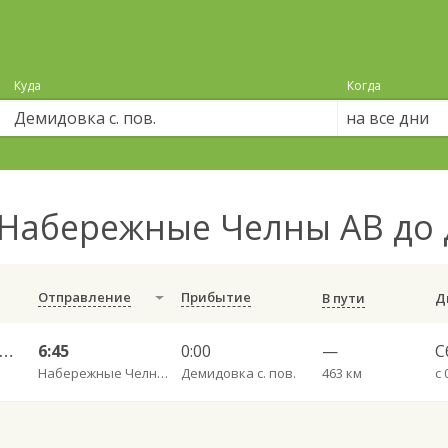
Куда
Когда
на все дни
Набережные Челны АВ до 
Отправление
Прибытие
В пути
ережные Челны АВ — Болгар АС 630
6:45
0:00
—
С
Набережные Челны АВ
Демидовка с. пов.
463 км
с 