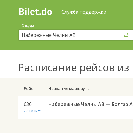
Bilet.do
—
Bilet.do
Поиск
Служба поддержки
и
покупка
Откуда
билетов
на
автобус
онлайн
Расписание рейсов
из 
Рейс
Название маршрута
630
Наб
Детали