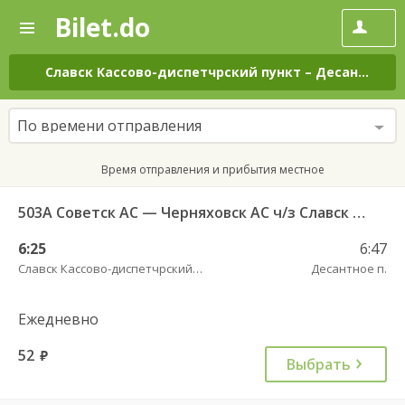
Bilet.do
—
Bilet.do
Поиск
и
покупка
Славск Кассово-диспетчрский пункт
–
Десантное п.
билетов
на
автобус
По времени отправления
онлайн
Время отправления и прибытия местное
503А Советск АС — Черняховск АС ч/з Славск КДП, Большаково п.
6:25
6:47
Славск Кассово-диспетчрский пункт
Десантное п.
Ежедневно
52
руб.
Выбрать