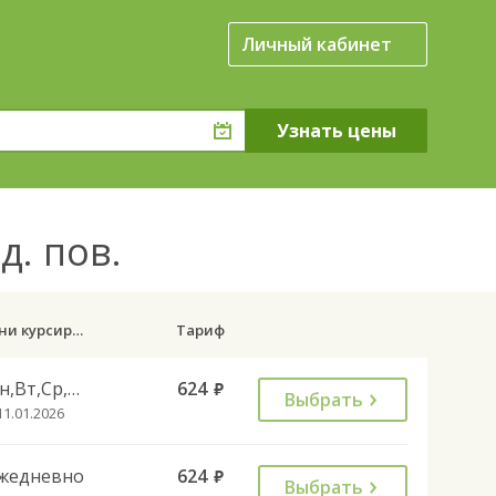
Личный кабинет
д. пов.
Дни курсирования
Тариф
Пн,Вт,Ср,Чт,Пт
624
руб.
Выбрать
11.01.2026
жедневно
624
руб.
Выбрать