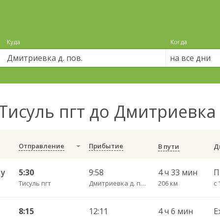
Куда
Когда
на все дни
Тисуль пгт до Дмитриевка 
Отправление
Прибытие
В пути
Ну
5:30
9:58
4 ч 33 мин
Тисуль пгт
Дмитриевка д. пов.
206 км
с 
Н
8:15
12:11
4 ч 6 мин
Е