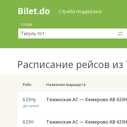
Bilet.do
—
Bilet.do
Поиск
Служба поддержки
и
покупка
Откуда
билетов
на
автобус
онлайн
Расписание рейсов
из 
Рейс
Название маршрута
633Ну
Тяжинская АС — Кемерово АВ 633
Детали
633Н
Тяжинская АС — Кемерово АВ 633