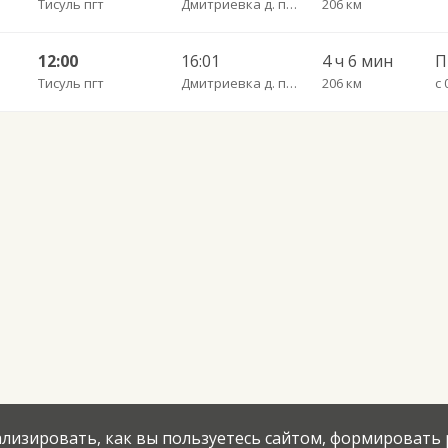
Тисуль пгт
Дмитриевка д. пов.
206 км
Н
12:00
16:01
4 ч 6 мин
П
Тисуль пгт
Дмитриевка д. пов.
206 км
с 
нализировать, как вы пользуетесь сайтом, формировать