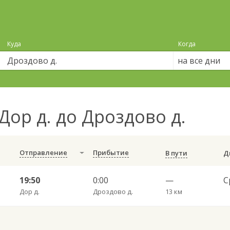
Куда
Когда
на все дни
Дор д. до Дроздово д.
Отправление
Прибытие
В пути
19:50
0:00
—
Дор д.
Дроздово д.
13 км