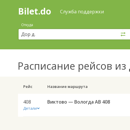
Bilet.do
—
Bilet.do
Поиск
Служба поддержки
и
покупка
Откуда
билетов
на
автобус
онлайн
Расписание рейсов
из 
Рейс
Название маршрута
408
Виктово — Вологда АВ 408
Детали