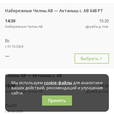
Набережные Челны АВ — Актаныш с. АВ 648 РТ
14:30
15:20
Набережные Челны АВ
Дружба д. пов.
Вс
с 01.10.2024
—
Выбрать
Казань АВ — Актаныш с. АВ
Мы используем
cookie-файлы
для аналитики
18:00
19:30
ваших действий, рекомендаций и улучшения
Набережные Челны АВ
Дружба д. пов.
сайта.
Принять
Пн,Пт
с 01.05.2023