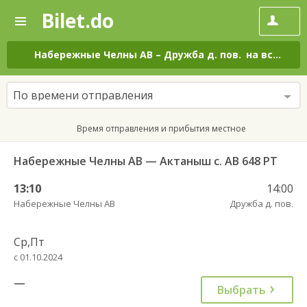
Bilet.do
—
Bilet.do
Поиск
и
покупка
Набережные Челны АВ
–
Дружба д. пов.
на все дни
билетов
на
автобус
По времени отправления
онлайн
Время отправления и прибытия местное
Набережные Челны АВ — Актаныш с. АВ 648 РТ
13:10
14:00
Набережные Челны АВ
Дружба д. пов.
Ср,Пт
с 01.10.2024
—
Выбрать