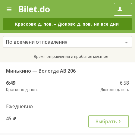
Bilet.do
—
Bilet.do
Поиск
и
покупка
Красково д. пов.
–
Дюково д. пов.
на все дни
билетов
на
автобус
По времени отправления
онлайн
Время отправления и прибытия местное
Минькино — Вологда АВ 206
6:49
6:58
Красково д. пов.
Дюково д. пов.
Ежедневно
45
руб.
Выбрать