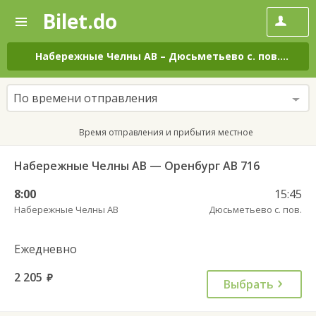
Bilet.do
—
Bilet.do
Поиск
и
покупка
Набережные Челны АВ
–
Дюсьметьево с. пов.
на вс
билетов
на
автобус
По времени отправления
онлайн
Время отправления и прибытия местное
Набережные Челны АВ — Оренбург АВ 716
8:00
15:45
Набережные Челны АВ
Дюсьметьево с. пов.
Ежедневно
2 205
руб.
Выбрать