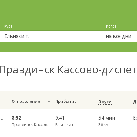
Куда
Когда
на все дни
Правдинск Кассово-диспет
Отправление
Прибытие
В пути
С — Калининград АВ ч/з Железнодорожный КДП, Правдинск КДП
8:52
9:41
54 мин
Е
Правдинск Кассово-диспетчерский пункт
Ельняки п.
36 км