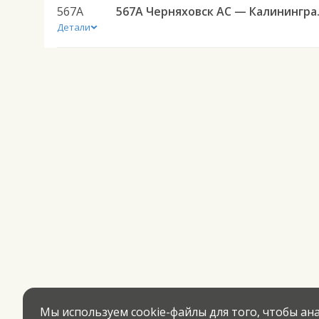
567А
567А Черняховск А
Детали
Мы используем cookie-файлы для того, чтобы а