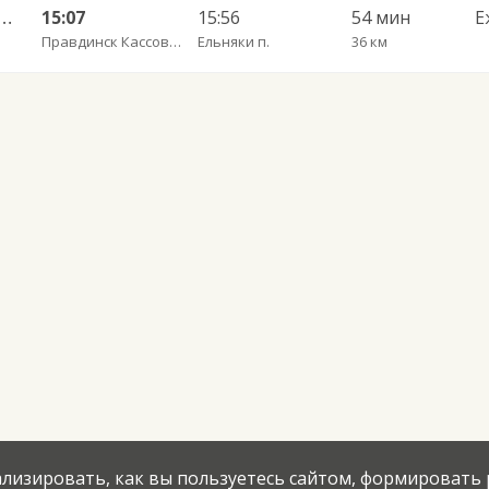
С — Калининград АВ ч/з Железнодорожный КДП, Правдинск КДП
15:07
15:56
54 мин
Е
Правдинск Кассово-диспетчерский пункт
Ельняки п.
36 км
нализировать, как вы пользуетесь сайтом, формировать