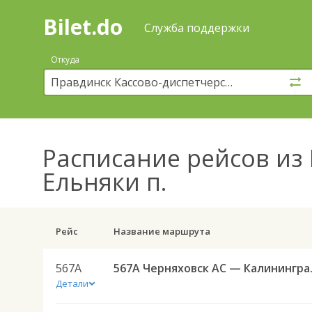
Bilet.do
—
Bilet.do
Поиск
Служба поддержки
и
покупка
Откуда
билетов
на
автобус
онлайн
Расписание рейсов
из 
Ельняки п.
Рейс
Название маршрута
567А
567А Черняховск А
Детали