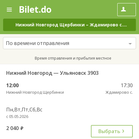
Bilet.do
—
Bilet.do
Поиск
и
покупка
Нижний Новгород Щербинки
–
Ждамирово с.
на вс
билетов
на
автобус
По времени отправления
онлайн
Время отправления и прибытия местное
Нижний Новгород — Ульяновск 3903
12:00
17:30
Нижний Новгород Щербинки
Ждамирово с.
Пн,Вт,Пт,Сб,Вс
с 05.05.2026
2 040
руб.
Выбрать