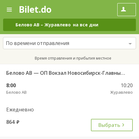
Bilet.do
—
Bilet.do
Поиск
и
покупка
Белово АВ
–
Журавлево
на все дни
билетов
на
автобус
По времени отправления
онлайн
Время отправления и прибытия местное
Белово АВ — ОП Вокзал Новосибирск-Главный 4971
8:00
10:20
Белово АВ
Журавлево
Ежедневно
864
руб.
Выбрать