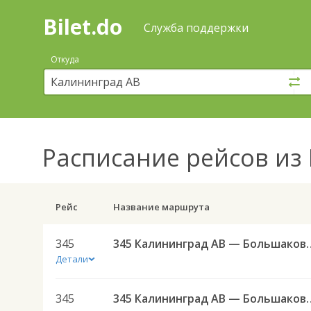
Bilet.do
—
Bilet.do
Поиск
Служба поддержки
и
покупка
Откуда
билетов
на
автобус
онлайн
Расписание рейсов
из 
Рейс
Название маршрута
345
345 Калининград АВ — Боль
Детали
345
345 Калининград АВ — Боль