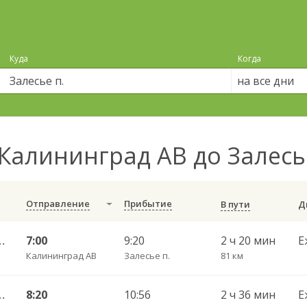
Куда
Когда
на все дни
Калининград АВ до Залесь
Отправление
Прибытие
В пути
шаково п. ч/з Полесск г.
7:00
9:20
2 ч 20 мин
Е
Калининград АВ
Залесье п.
81 км
шаково п. ч/з Полесск г.
8:20
10:56
2 ч 36 мин
Е