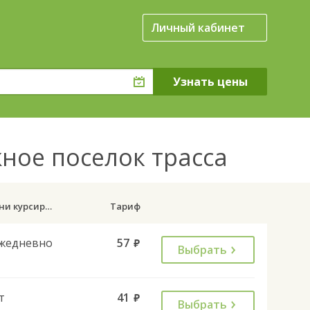
Личный кабинет
ное поселок трасса
Дни курсирования
Тариф
жедневно
57
руб.
Выбрать
т
41
руб.
Выбрать