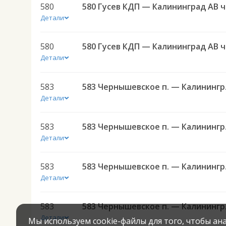
580
580 
Детали
580
580 
Детали
583
583 Черн
Детали
583
583 Черн
Детали
583
583 Черн
Детали
583
583 Черн
Детали
Мы используем cookie-файлы для того, чтобы а