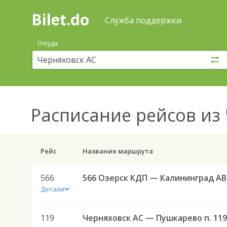
Bilet.do
—
Bilet.do
Поиск
Служба поддержки
и
покупка
Откуда
билетов
на
автобус
онлайн
Расписание рейсов
из 
Рейс
Название маршрута
566
566 Озерск КДП — Калининград АВ
Детали
119
Черняховск АС — Пушкарево п. 119