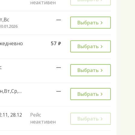
неактивен
т,Вс
—
Выбрать
10.01.2026
жедневно
57
руб.
Выбрать
с
—
Выбрать
Пн,Вт,Ср,Чт,Пт,Сб
—
Выбрать
2.11, 28.12
Рейс
Выбрать
неактивен