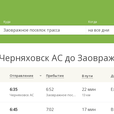
Куда
Когда
на все дни
Черняховск АС до Заовраж
Отправление
Прибытие
В пути
6:35
6:52
22 мин
Е
Черняховск АС
Заовражное поселок трасса
13 км
6:45
7:02
17 мин
В