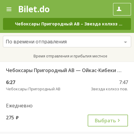
Bilet.do
—
Bilet.do
Поиск
и
покупка
Чебоксары Пригородный АВ
–
Звезда колхоз пов.
н
билетов
на
автобус
По времени отправления
онлайн
Время отправления и прибытия местное
Чебоксары Пригородный АВ — Ойкас-Кибеки д. 560
6:27
7:47
Чебоксары Пригородный АВ
Звезда колхоз пов.
Ежедневно
275
руб.
Выбрать