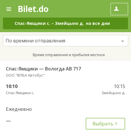
Bilet.do
—
Bilet.do
Поиск
и
покупка
Спас-Ямщики с.
–
Змейцыно д.
на все дни
билетов
на
автобус
По времени отправления
онлайн
Время отправления и прибытия местное
Спас-Ямщики — Вологда АВ 717
ООО "ВПБА Автобус"
10:10
10:15
Спас-Ямщики с.
Змейцыно д.
Ежедневно
—
Выбрать