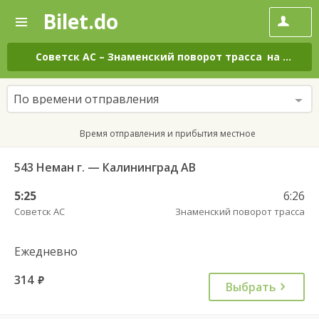
Bilet.do
—
Bilet.do
Поиск
и
покупка
Советск АС
–
Знаменский поворот трасса
на все дни
билетов
на
автобус
По времени отправления
онлайн
Время отправления и прибытия местное
543 Неман г. — Калининград АВ
5:25
6:26
Советск АС
Знаменский поворот трасса
Ежедневно
314
руб.
Выбрать