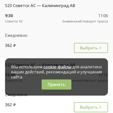
523 Советск АС — Калининград АВ
9:30
11:06
Советск АС
Знаменский поворот трасса
Ежедневно
362
руб.
Выбрать
523 Советск АС — Калининград АВ
Мы используем
cookie-файлы
для аналитики
ваших действий, рекомендаций и улучшения
15:40
17:10
сайта.
Советск АС
Знаменский поворот трасса
Принять
Ежедневно
362
руб.
Выбрать