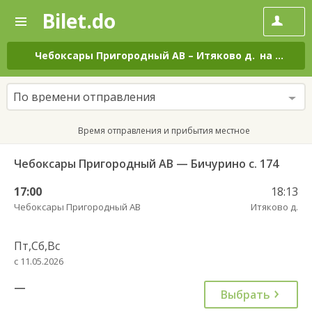
Bilet.do
—
Bilet.do
Поиск
и
покупка
Чебоксары Пригородный АВ
–
Итяково д.
на все дни
билетов
на
автобус
По времени отправления
онлайн
Время отправления и прибытия местное
Чебоксары Пригородный АВ — Бичурино с. 174
17:00
18:13
Чебоксары Пригородный АВ
Итяково д.
Пт,Сб,Вс
с 11.05.2026
—
Выбрать