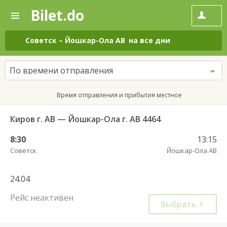
Bilet.do
—
Bilet.do
Поиск
и
покупка
Советск
–
Йошкар-Ола АВ
на все дни
билетов
на
автобус
По времени отправления
онлайн
Время отправления и прибытия местное
Киров г. АВ — Йошкар-Ола г. АВ 4464
8:30
13:15
Советск
Йошкар-Ола АВ
24.04
Рейс неактивен
Выбрать