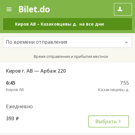
Bilet.do
—
Bilet.do
Поиск
и
покупка
Киров АВ
–
Казаковцевы д.
на все дни
билетов
на
автобус
По времени отправления
онлайн
Время отправления и прибытия местное
Киров г. АВ — Арбаж 220
6:45
7:55
Киров АВ
Казаковцевы д.
Ежедневно
393
руб.
Выбрать