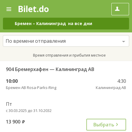
Bilet.do
—
Bilet.do
Поиск
и
покупка
Бремен
–
Калининград
на все дни
билетов
на
автобус
По времени отправления
онлайн
Время отправления и прибытия местное
904 Бремерхафен — Калининград АВ
10:00
4:30
Бремен АВ Rosa-Parks-Ring
Калининград АВ
Пт
с 30.03.2025 до 31.10.2032
13 900
руб.
Выбрать