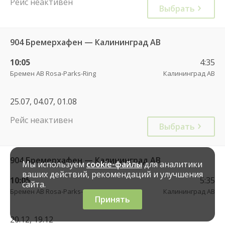
Рейс неактивен
Выбрать
904 Бремерхафен — Калининград АВ
10:05
4:35
Бремен АВ Rosa-Parks-Ring
Калининград АВ
25.07, 04.07, 01.08
Рейс неактивен
Выбрать
904 Бремерхафен — Калининград АВ
Мы используем
cookie-файлы
для аналитики
ваших действий, рекомендаций и улучшения
10:05
5:35
сайта.
Бремен АВ Rosa-Parks-Ring
Калининград АВ
Принять
20.12, 19.12