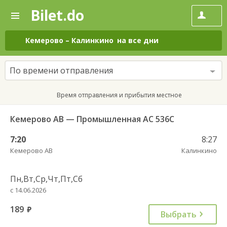
Bilet.do
—
Bilet.do
Поиск
и
покупка
Кемерово
–
Калинкино
на все дни
билетов
на
автобус
По времени отправления
онлайн
Время отправления и прибытия местное
Кемерово АВ — Промышленная АС 536С
7:20
8:27
Кемерово АВ
Калинкино
Пн,Вт,Ср,Чт,Пт,Сб
с 14.06.2026
189
руб.
Выбрать