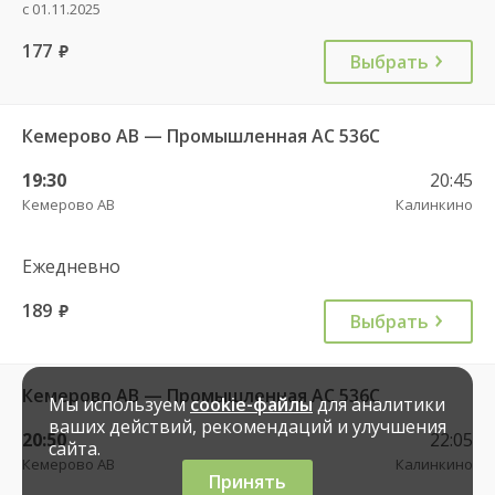
с 01.11.2025
177
руб.
Выбрать
Кемерово АВ — Промышленная АС 536С
19:30
20:45
Кемерово АВ
Калинкино
Ежедневно
189
руб.
Выбрать
Кемерово АВ — Промышленная АС 536С
Мы используем
cookie-файлы
для аналитики
ваших действий, рекомендаций и улучшения
20:50
22:05
сайта.
Кемерово АВ
Калинкино
Принять