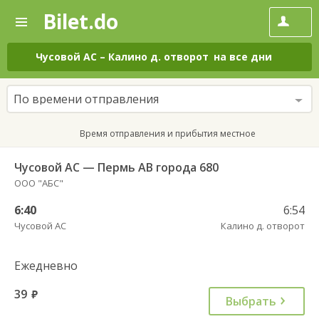
Bilet.do
—
Bilet.do
Поиск
и
покупка
Чусовой АС
–
Калино д. отворот
на все дни
билетов
на
автобус
По времени отправления
онлайн
Время отправления и прибытия местное
Чусовой АС — Пермь АВ города 680
ООО "АБС"
6:40
6:54
Чусовой АС
Калино д. отворот
Ежедневно
39
руб.
Выбрать