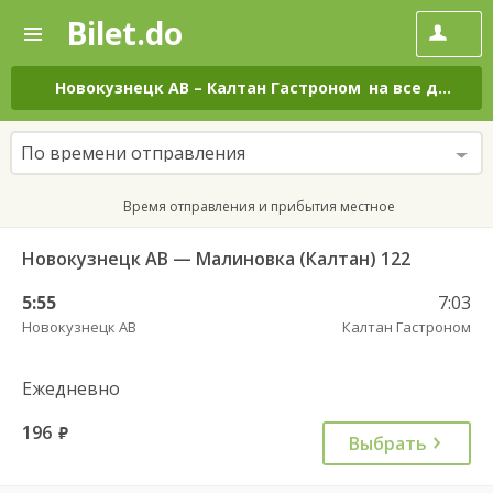
Bilet.do
—
Bilet.do
Поиск
и
покупка
Новокузнецк АВ
–
Калтан Гастроном
на все дни
билетов
на
автобус
По времени отправления
онлайн
Время отправления и прибытия местное
Новокузнецк АВ — Малиновка (Калтан) 122
5:55
7:03
Новокузнецк АВ
Калтан Гастроном
Ежедневно
196
руб.
Выбрать