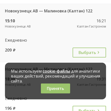
Новокузнецк АВ — Малиновка (Калтан) 122
15:10
16:21
Новокузнецк АВ
Калтан Гастроном
Ежедневно
209
руб.
Выбрать
Новокузнецк АВ — Малиновка (Калтан) 122
Мы используем
cookie-файлы
для аналитики
ваших действий, рекомендаций и улучшения
18:30
19:31
сайта.
Новокузнецк АВ
Калтан Гастроном
Принять
Ежедневно
196
руб.
Выбрать