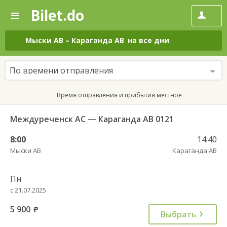
Bilet.do
—
Bilet.do
Поиск
и
покупка
Мыски АВ
–
Караганда АВ
на все дни
билетов
на
автобус
По времени отправления
онлайн
Время отправления и прибытия местное
Междуреченск АС — Караганда АВ 0121
8:00
14:40
Мыски АВ
Караганда АВ
Пн
с 21.07.2025
5 900
руб.
Выбрать