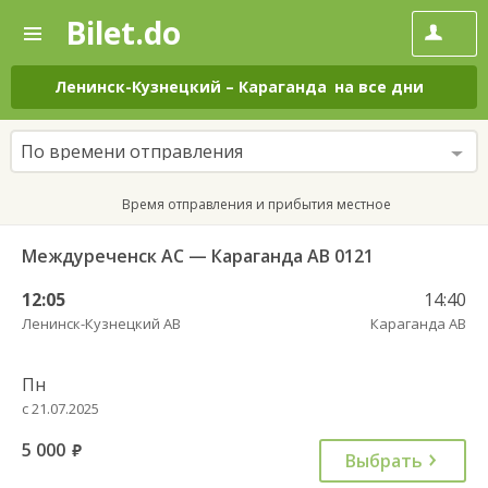
Bilet.do
—
Bilet.do
Поиск
и
покупка
Ленинск-Кузнецкий
–
Караганда
на все дни
билетов
на
автобус
По времени отправления
онлайн
Время отправления и прибытия местное
Междуреченск АС — Караганда АВ 0121
12:05
14:40
Ленинск-Кузнецкий АВ
Караганда АВ
Пн
с 21.07.2025
5 000
руб.
Выбрать