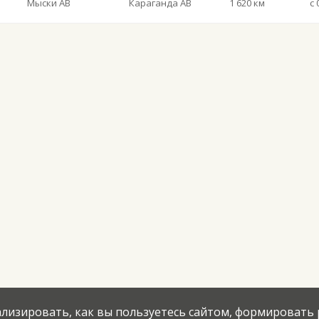
Мыски АВ
Караганда АВ
1 620 км
с 
нализировать, как вы пользуетесь сайтом, формировать