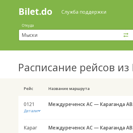
Bilet.do
—
Bilet.do
Поиск
Служба поддержки
и
покупка
Откуда
билетов
на
автобус
онлайн
Расписание рейсов
из 
Рейс
Название маршрута
0121
Между
Детали
Караг
Между