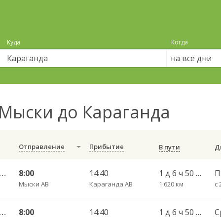
Куда
Когда
на все дни
Мыски до Караганда
Отправление
Прибытие
В пути
реченск АС — Караганда АВ 0121
8:00
14:40
1 д 6 ч 50 мин
П
Мыски АВ
Караганда АВ
1 620 км
с 
реченск АС — Караганда АВ Караг
8:00
14:40
1 д 6 ч 50 мин
С