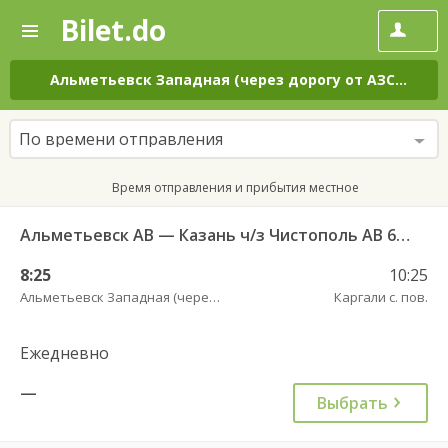
Bilet.do
—
Bilet.do
Поиск
и
покупка
Альметьевск Западная (через дорогу от АЗС Татнефть)
билетов
на
автобус
По времени отправления
онлайн
Время отправления и прибытия местное
Альметьевск АВ — Казань ч/з Чистополь АВ 694
8:25
10:25
Альметьевск Западная (через дорогу от АЗС Татнефть)
Каргали с. пов.
Ежедневно
—
Выбрать