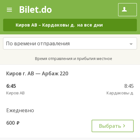
Bilet.do
—
Bilet.do
Поиск
и
покупка
Киров АВ
–
Кардаковы д.
на все дни
билетов
на
автобус
По времени отправления
онлайн
Время отправления и прибытия местное
Киров г. АВ — Арбаж 220
6:45
8:45
Киров АВ
Кардаковы д.
Ежедневно
600
руб.
Выбрать