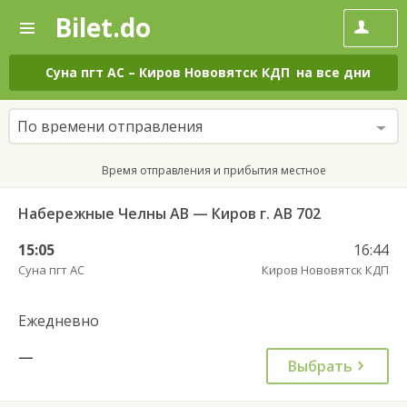
Bilet.do
—
Bilet.do
Поиск
и
покупка
Суна пгт АС
–
Киров Нововятск КДП
на все дни
билетов
на
автобус
По времени отправления
онлайн
Время отправления и прибытия местное
Набережные Челны АВ — Киров г. АВ 702
15:05
16:44
Суна пгт АС
Киров Нововятск КДП
Ежедневно
—
Выбрать