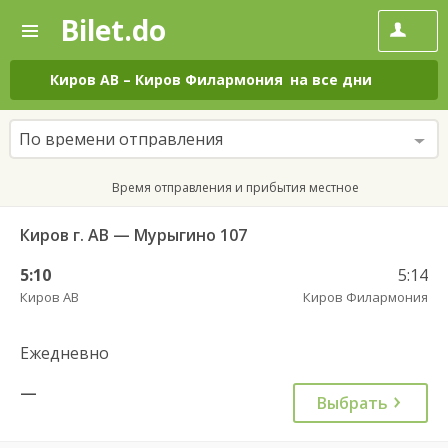
Bilet.do
—
Bilet.do
Поиск
и
покупка
Киров АВ
–
Киров Филармония
на все дни
билетов
на
автобус
По времени отправления
онлайн
Время отправления и прибытия местное
Киров г. АВ — Мурыгино 107
5:10
5:14
Киров АВ
Киров Филармония
Ежедневно
—
Выбрать