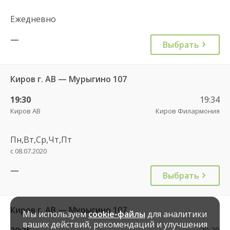
Ежедневно
—
Выбрать
Киров г. АВ — Мурыгино 107
19:30
19:34
Киров АВ
Киров Филармония
Пн,Вт,Ср,Чт,Пт
с 08.07.2020
—
Выбрать
Киров г. АВ — Мурыгино 107
Мы используем
cookie-файлы
для аналитики
ваших действий, рекомендаций и улучшения