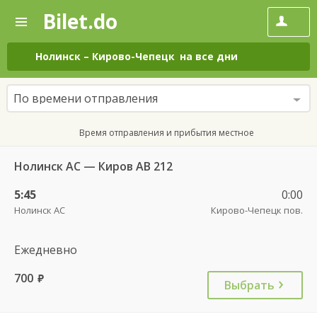
Bilet.do
—
Bilet.do
Поиск
и
покупка
Нолинск
–
Кирово-Чепецк
на все дни
билетов
на
автобус
По времени отправления
онлайн
Время отправления и прибытия местное
Нолинск АС — Киров АВ 212
5:45
0:00
Нолинск АС
Кирово-Чепецк пов.
Ежедневно
700
руб.
Выбрать