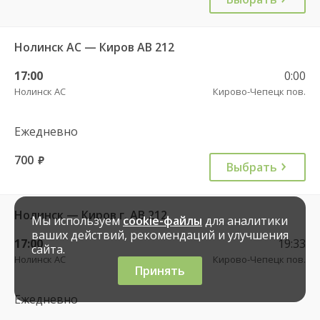
Нолинск АС — Киров АВ 212
17:00
0:00
Нолинск АС
Кирово-Чепецк пов.
Ежедневно
700
руб.
Выбрать
Нолинск — Киров г. АВ 212
Мы используем
cookie-файлы
для аналитики
ваших действий, рекомендаций и улучшения
17:00
19:33
сайта.
Нолинск АС
Кирово-Чепецк пов.
Принять
Ежедневно