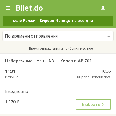
Bilet.do
—
Bilet.do
Поиск
и
покупка
село Рожки
–
Кирово-Чепецк
на все дни
билетов
на
автобус
По времени отправления
онлайн
Время отправления и прибытия местное
Набережные Челны АВ — Киров г. АВ 702
11:31
16:36
Рожки с.
Кирово-Чепецк пов.
Ежедневно
1 120
руб.
Выбрать