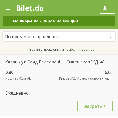
Bilet.do
—
Bilet.do
Поиск
и
покупка
Йошкар-Ола
–
Киров
на все дни
билетов
на
автобус
По времени отправления
онлайн
Время отправления и прибытия местное
Казань ул Саид Галеева 4 — Сыктывкар ЖД ч/зКиров
0:30
6:00
Йошкар-Ола АВ
Киров ЖД (Комсомольская ул, 42)
Ежедневно
—
Выбрать