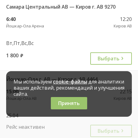
Самара Центральный АВ — Киров г. АВ 9270
6:40
12:20
Йошкар-Ола Арена
Киров АВ
Вт,Пт,Вс,Вс
1 800
руб.
Выбрать
Йошкар-Ола г. АВ — Киров г. АВ 4464
Мы используем
cookie-файлы
для аналитики
ваших действий, рекомендаций и улучшения
15:00
22:15
сайта.
Йошкар-Ола АВ
Киров АВ
Принять
25.04
Рейс неактивен
Выбрать