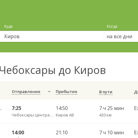
Куда
Когда
на все дни
Чебоксары до Киров
Отправление
Прибытие
В пути
АВ ч/з Сернур 5923
7:25
14:50
7 ч 25 мин
Е
Чебоксары Центральный АВ
Киров АВ
420 км
14:00
21:10
7 ч 10 мин
Е