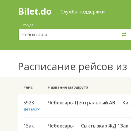
Bilet.do
—
Bilet.do
Поиск
Служба поддержки
и
покупка
Откуда
билетов
на
автобус
онлайн
Расписание рейсов
из 
Рейс
Название маршрута
5923
Чебоксары Центральный АВ — Киров 
Детали
1Зак
Чебоксары — Сыктывкар ЖД 1Зак