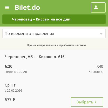
Bilet.do
—
Bilet.do
Поиск
и
покупка
Череповец
–
Кисово
на все дни
билетов
на
автобус
По времени отправления
онлайн
Время отправления и прибытия местное
Череповец АВ — Кисово д. 615
6:20
7:40
Череповец АВ
Кисово д.
Ср,Пт
с 22.05.2026
577
руб.
Выбрать