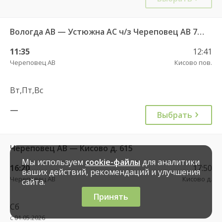
Вологда АВ — Устюжна АС ч/з Череповец АВ 762
11:35
12:41
Череповец АВ
Кисово пов.
Вт,Пт,Вс
—
Выбрать
Череповец АВ — Кисово д. 615
Мы используем
cookie-файлы
для аналитики
16:20
17:50
ваших действий, рекомендаций и улучшения
Череповец АВ
Кисово д.
сайта.
Принять
Сб
с 01.05.2026