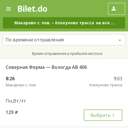
Bilet.do
—
Bilet.do
Поиск
и
покупка
Макарово с. пов.
–
Клокуново трасса
на все дни
билетов
на
автобус
По времени отправления
онлайн
Время отправления и прибытия местное
Северная Ферма — Вологда АВ 406
8:26
9:03
Макарово с. пов.
Клокуново трасса
Пн,Вт,Чт
129
руб.
Выбрать