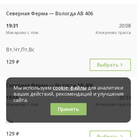
Северная Ферма — Вологда АВ 406
19:31
20:08
Макарово с. пов.
Клокуново трасса
Вт,Чт,Пт,Вс
129
руб.
Выбрать
Северная Ферма — Вологда АВ 406
Мы используем
cookie-файлы
для аналитики
ваших действий, рекомендаций и улучшения
19:56
20:33
сайта.
Макарово с. пов.
Клокуново трасса
Принять
Пн
129
руб.
Выбрать