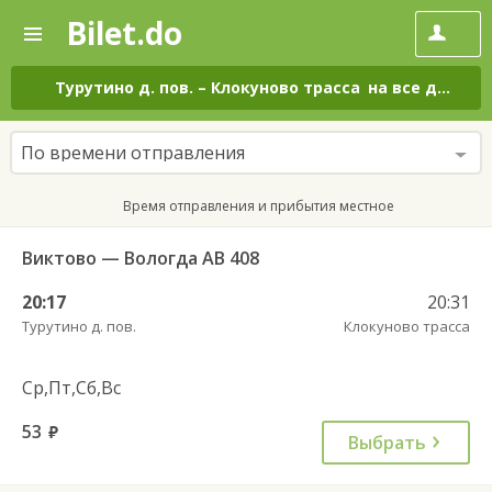
Bilet.do
—
Bilet.do
Поиск
и
покупка
Турутино д. пов.
–
Клокуново трасса
на все дни
билетов
на
автобус
По времени отправления
онлайн
Время отправления и прибытия местное
Виктово — Вологда АВ 408
20:17
20:31
Турутино д. пов.
Клокуново трасса
Ср,Пт,Сб,Вс
53
руб.
Выбрать