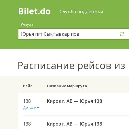
Bilet.do
—
Bilet.do
Поиск
Служба поддержки
и
покупка
Откуда
билетов
на
автобус
онлайн
Расписание рейсов
из 
Рейс
Название маршрута
138
Киров г. АВ — Юрья 138
Детали
138
Киров г. АВ — Юрья 138