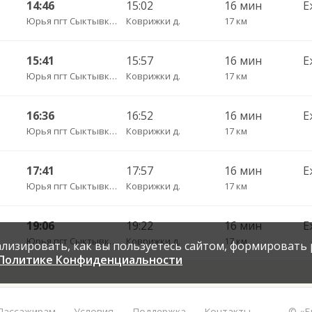
14:46
15:02
16 мин
Е
Юрья пгт Сыктывкар пов.
Коврижки д.
17 км
15:41
15:57
16 мин
Е
Юрья пгт Сыктывкар пов.
Коврижки д.
17 км
16:36
16:52
16 мин
Е
Юрья пгт Сыктывкар пов.
Коврижки д.
17 км
17:41
17:57
16 мин
Е
Юрья пгт Сыктывкар пов.
Коврижки д.
17 км
19:06
19:22
16 мин
Е
Юрья пгт Сыктывкар пов.
Коврижки д.
17 км
нализировать, как вы пользуетесь сайтом, формировать
Политике Конфиденциальности
Пассажирам
Условия
Поддержка
Контакты
© «Б