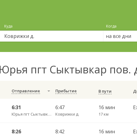
Куда
Когда
на все дни
Юрья пгт Сыктывкар пов. 
Отправление
Прибытие
В пути
6:31
6:47
16 мин
Е
Юрья пгт Сыктывкар пов.
Коврижки д.
17 км
8:26
8:42
16 мин
Е