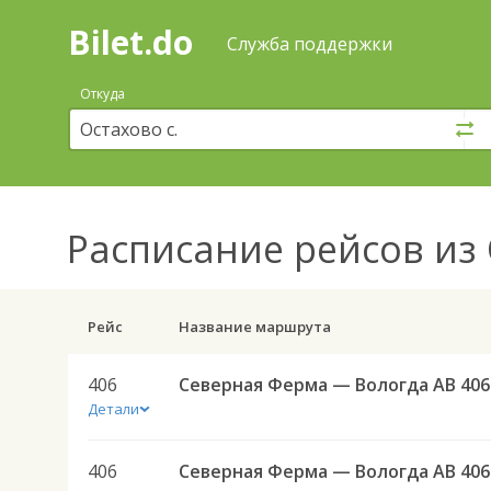
Bilet.do
—
Bilet.do
Поиск
Служба поддержки
и
покупка
Откуда
билетов
на
автобус
онлайн
Расписание рейсов
из 
Рейс
Название маршрута
406
Северная Ферма — Вологда АВ 406
Детали
406
Северная Ферма — Вологда АВ 406