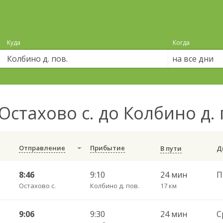
Куда
Когда
на все дни
Остахово с. до Колбино д.
Отправление
Прибытие
В пути
8:46
9:10
24 мин
П
Остахово с.
Колбино д. пов.
17 км
9:06
9:30
24 мин