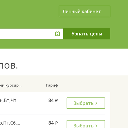
Личный кабинет
 пов.
Дни курсирования
Тариф
н,Вт,Чт
84
руб.
Выбрать
Ср,Пт,Сб,Вс
84
руб.
Выбрать