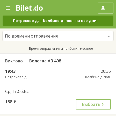
Bilet.do
—
Bilet.do
Поиск
и
покупка
Потрохово д.
–
Колбино д. пов.
на все дни
билетов
на
автобус
По времени отправления
онлайн
Время отправления и прибытия местное
Виктово — Вологда АВ 408
19:43
20:36
Потрохово д.
Колбино д. пов.
Ср,Пт,Сб,Вс
188
руб.
Выбрать