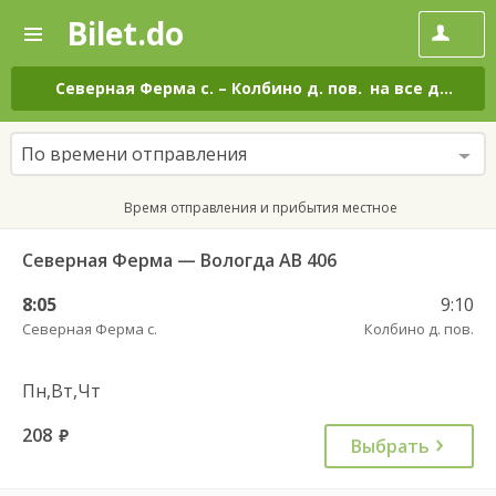
Bilet.do
—
Bilet.do
Поиск
и
покупка
Северная Ферма с.
–
Колбино д. пов.
на все дни
билетов
на
автобус
По времени отправления
онлайн
Время отправления и прибытия местное
Северная Ферма — Вологда АВ 406
8:05
9:10
Северная Ферма с.
Колбино д. пов.
Пн,Вт,Чт
208
руб.
Выбрать