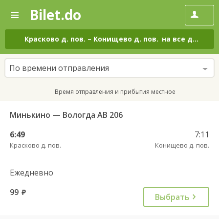
Bilet.do
—
Bilet.do
Поиск
и
покупка
Красково д. пов.
–
Конищево д. пов.
на все дни
билетов
на
автобус
По времени отправления
онлайн
Время отправления и прибытия местное
Минькино — Вологда АВ 206
6:49
7:11
Красково д. пов.
Конищево д. пов.
Ежедневно
99
руб.
Выбрать