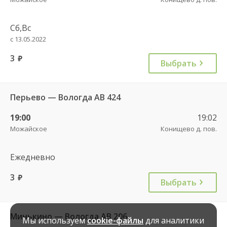
Сб,Вс
с 13.05.2022
3
руб.
Выбрать
Перьево — Вологда АВ 424
19:00
19:02
Можайское
Конищево д. пов.
Ежедневно
3
руб.
Выбрать
Минькино — Вологда АВ 206
Мы используем
cookie-файлы
для аналитики