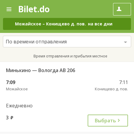
Bilet.do
—
Bilet.do
Поиск
и
покупка
Можайское
–
Конищево д. пов.
на все дни
билетов
на
автобус
По времени отправления
онлайн
Время отправления и прибытия местное
Минькино — Вологда АВ 206
7:09
7:11
Можайское
Конищево д. пов.
Ежедневно
3
руб.
Выбрать