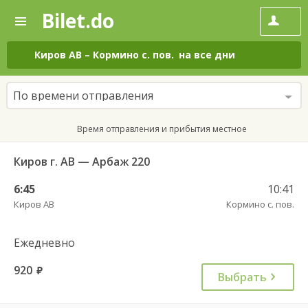
Bilet.do
—
Bilet.do
Поиск
и
покупка
Киров АВ
–
Кормино с. пов.
на все дни
билетов
на
автобус
По времени отправления
онлайн
Время отправления и прибытия местное
Киров г. АВ — Арбаж 220
6:45
10:41
Киров АВ
Кормино с. пов.
Ежедневно
920
руб.
Выбрать