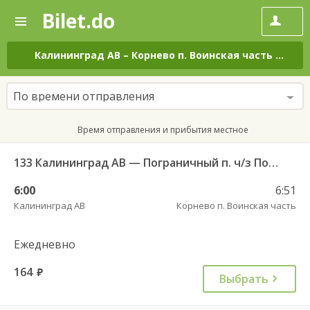
Bilet.do
—
Bilet.do
Поиск
и
покупка
Калининград АВ
–
Корнево п. Воинская часть
на вс
билетов
на
автобус
По времени отправления
онлайн
Время отправления и прибытия местное
133 Калининград АВ — Пограничный п. ч/з Поддубное п.
6:00
6:51
Калининград АВ
Корнево п. Воинская часть
Ежедневно
164
руб.
Выбрать