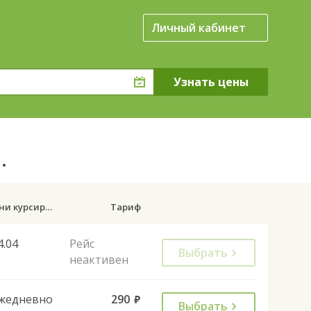
Личный кабинет
в.
Дни курсирования
Тариф
4.04
Рейс
Выбрать
неактивен
жедневно
290
руб.
Выбрать