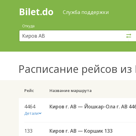
Bilet.do
—
Bilet.do
Поиск
Служба поддержки
и
покупка
Откуда
билетов
на
автобус
онлайн
Расписание рейсов
из 
Рейс
Название маршрута
4464
Киров г. АВ — Йошкар-Ола г. АВ 44
Детали
133
Киров г. АВ — Коршик 133