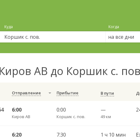
Куда
Когда
на все дни
Киров АВ до Коршик с. по
Отправление
Прибытие
В пути
64
6:00
0:00
—
2
Киров АВ
Коршик с. пов.
49 км
6:20
7:30
1 ч 10 мин
Е