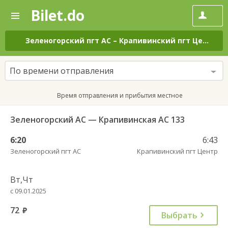
Bilet.do
—
Bilet.do
Поиск
и
покупка
Зеленогорский пгт АС
–
Крапивинский пгт Центр
н
билетов
на
автобус
По времени отправления
онлайн
Время отправления и прибытия местное
Зеленогорский АС — Крапивинская АС 133
6:20
6:43
Зеленогорский пгт АС
Крапивинский пгт Центр
Вт,Чт
с 09.01.2025
72
руб.
Выбрать