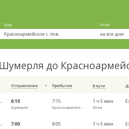
Куда
Когда
на все дни
Шумерля до Красноармейск
Отправление
Прибытие
В пути
оксары Центральный АВ 532
6:10
7:15
1 ч 5 мин
Е
Шумерля
Красноармейское с. пов.
69 км
оксары Центральный АВ 532
7:00
8:05
1 ч 5 мин
Е