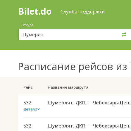
Bilet.do
—
Bilet.do
Поиск
Служба поддержки
и
покупка
Откуда
билетов
на
автобус
онлайн
Расписание рейсов
из 
Рейс
Название маршрута
532
Шумерля г. ДКП — Чеб
Детали
532
Шумерля г. ДКП — Чеб