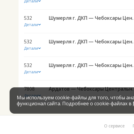
Детали
532
Шумерля г. ДКП — Чеб
Детали
532
Шумерля г. ДКП — Чеб
Детали
532
Шумерля г. ДКП — Чеб
Детали
7808
Ардатов — Чебокса
Детали
Мы используем cookie-файлы для того, чтобы а
функционал сайта. Подробнее о cookie-файлах в
О сервисе