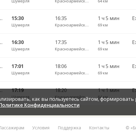
Шумерля
Красноармейское с. пов.
64 км
оксары Центральный АВ 532
15:30
16:35
1 ч 5 мин
Е
Шумерля
Красноармейское с. пов.
69 км
оксары Центральный АВ 532
16:30
17:35
1 ч 5 мин
Е
Шумерля
Красноармейское с. пов.
69 км
оксары Центральный АВ 532
17:01
18:06
1 ч 5 мин
Е
Шумерля
Красноармейское с. пов.
69 км
ры Центральный АВ 7808
17:19
18:20
1 ч 1 мин
Е
Шумерля
Красноармейское с. пов.
64 км
нализировать, как вы пользуетесь сайтом, формировать
Политике Конфиденциальности
Пассажирам
Условия
Поддержка
Контакты
© «Б